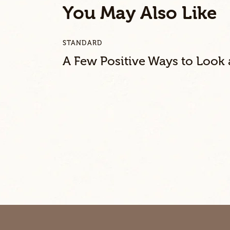
B
You May Also Like
y
K
e
STANDARD
v
i
A Few Positive Ways to Look 
n
S
m
i
t
h