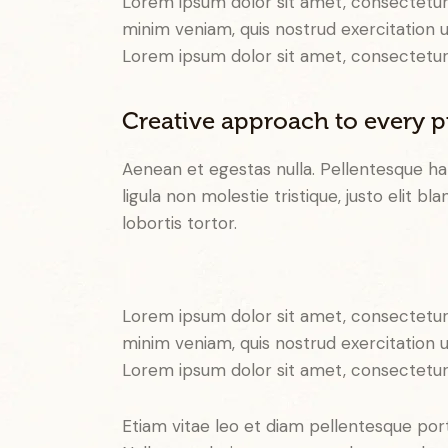
Lorem ipsum dolor sit amet, consectetur 
minim veniam, quis nostrud exercitation u
Lorem ipsum dolor sit amet, consectetur a
Creative approach to every p
Aenean et egestas nulla. Pellentesque ha
ligula non molestie tristique, justo elit 
lobortis tortor.
S
t
Lorem ipsum dolor sit amet, consectetur 
e
minim veniam, quis nostrud exercitation u
t
Lorem ipsum dolor sit amet, consectetur a
c
l
i
Etiam vitae leo et diam pellentesque port
t