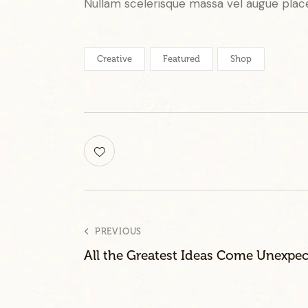
Nullam scelerisque massa vel augue place
a
k
a
s
d
Creative
Featured
Shop
g
u
b
e
r
g
r
e
n
,
n
o
PREVIOUS
s
e
All the Greatest Ideas Come Unexpec
a
s
a
n