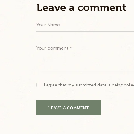
Leave a comment
c
t
u
s
e
s
t
l
a
b
o
r
e
e
I agree that my submitted data is being colle
t
d
o
l
o
r
e
.