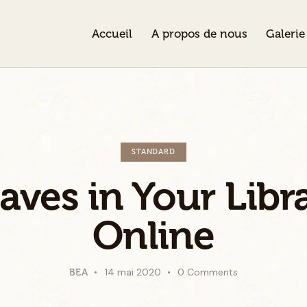
Accueil
A propos de nous
Galerie
STANDARD
ves in Your Libr
Online
14 mai 2020
0
Comments
BEA