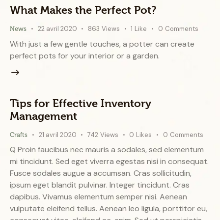
What Makes the Perfect Pot?
22 avril 2020
863
Views
1
Like
0
Comments
News
With just a few gentle touches, a potter can create
perfect pots for your interior or a garden.
Tips for Effective Inventory
Management
21 avril 2020
742
Views
0
Likes
0
Comments
Crafts
Q Proin faucibus nec mauris a sodales, sed elementum
mi tincidunt. Sed eget viverra egestas nisi in consequat.
Fusce sodales augue a accumsan. Cras sollicitudin,
ipsum eget blandit pulvinar. Integer tincidunt. Cras
dapibus. Vivamus elementum semper nisi. Aenean
vulputate eleifend tellus. Aenean leo ligula, porttitor eu,